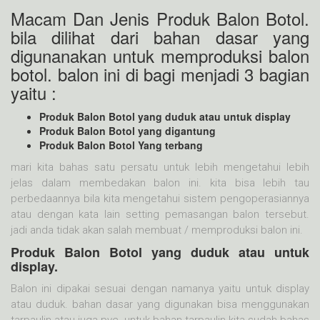
Macam Dan Jenis Produk Balon Botol.
bila dilihat dari bahan dasar yang
digunanakan untuk memproduksi balon
botol. balon ini di bagi menjadi 3 bagian
yaitu :
Produk Balon Botol yang duduk atau untuk display
Produk Balon Botol yang digantung
Produk Balon Botol Yang terbang
mari kita bahas satu persatu untuk lebih mengetahui lebih
jelas dalam membedakan balon ini. kita bisa lebih tau
perbedaannya bila kita mengetahui sistem pengoperasiannya
atau dengan kata lain setting pemasangan balon tersebut.
jadi anda tidak akan salah membuat / memproduksi balon ini.
Produk Balon Botol yang duduk atau untuk
display.
Balon ini dipakai sesuai dengan namanya yaitu untuk display
atau duduk. bahan dasar yang digunakan bisa menggunakan
tarpaulin atau juga pvc. untuk bahan tarpaulin kita sudah bahas