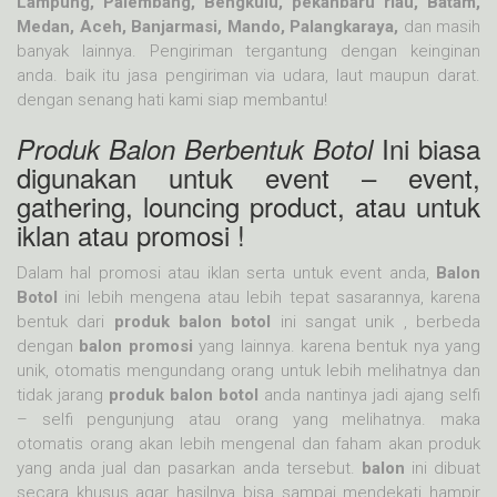
Lampung, Palembang, Bengkulu, pekanbaru riau, Batam,
Medan, Aceh, Banjarmasi, Mando, Palangkaraya,
dan masih
banyak lainnya. Pengiriman tergantung dengan keinginan
anda. baik itu jasa pengiriman via udara, laut maupun darat.
dengan senang hati kami siap membantu!
Ini biasa
Produk Balon Berbentuk Botol
digunakan untuk event – event,
gathering, louncing product, atau untuk
iklan atau promosi !
Dalam hal promosi atau iklan serta untuk event anda,
Balon
Botol
ini lebih mengena atau lebih tepat sasarannya, karena
bentuk dari
produk balon botol
ini sangat unik , berbeda
dengan
balon promosi
yang lainnya. karena bentuk nya yang
unik, otomatis mengundang orang untuk lebih melihatnya dan
tidak jarang
produk balon botol
anda nantinya jadi ajang selfi
– selfi pengunjung atau orang yang melihatnya. maka
otomatis orang akan lebih mengenal dan faham akan produk
yang anda jual dan pasarkan anda tersebut.
balon
ini dibuat
secara khusus agar hasilnya bisa sampai mendekati hampir