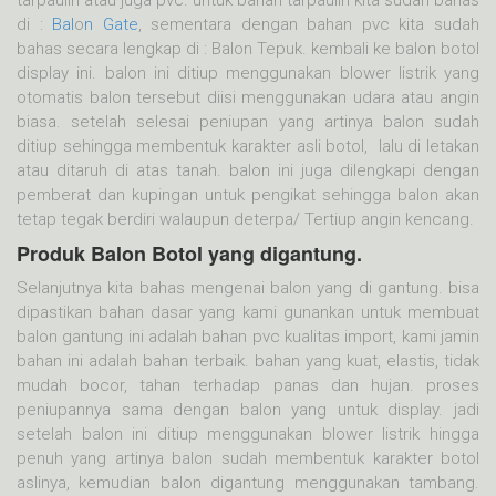
di :
Bal
o
n Gate
, sementara dengan bahan pvc kita sudah
bahas secara lengkap di : Balon Tepuk. kembali ke balon botol
display ini. balon ini ditiup menggunakan blower listrik yang
otomatis balon tersebut diisi menggunakan udara atau angin
biasa. setelah selesai peniupan yang artinya balon sudah
ditiup sehingga membentuk karakter asli botol, lalu di letakan
atau ditaruh di atas tanah. balon ini juga dilengkapi dengan
pemberat dan kupingan untuk pengikat sehingga balon akan
tetap tegak berdiri walaupun deterpa/ Tertiup angin kencang.
Produk Balon Botol yang digantung.
Selanjutnya kita bahas mengenai balon yang di gantung. bisa
dipastikan bahan dasar yang kami gunankan untuk membuat
balon gantung ini adalah bahan pvc kualitas import, kami jamin
bahan ini adalah bahan terbaik. bahan yang kuat, elastis, tidak
mudah bocor, tahan terhadap panas dan hujan. proses
peniupannya sama dengan balon yang untuk display. jadi
setelah balon ini ditiup menggunakan blower listrik hingga
penuh yang artinya balon sudah membentuk karakter botol
aslinya, kemudian balon digantung menggunakan tambang.