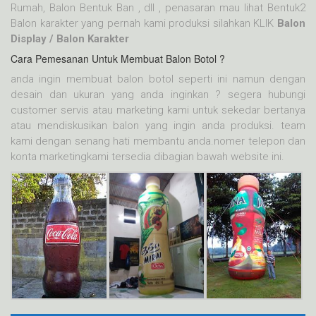
Rumah, Balon Bentuk Ban , dll , penasaran mau lihat Bentuk2
Balon karakter yang pernah kami produksi silahkan KLIK
Balon
Display / Balon Karakter
Cara Pemesanan Untuk Membuat Balon Botol ?
anda ingin membuat balon botol seperti ini namun dengan
desain dan ukuran yang anda inginkan ? segera hubungi
customer servis atau marketing kami untuk sekedar bertanya
atau mendiskusikan balon yang ingin anda produksi. team
kami dengan senang hati membantu anda.nomer telepon dan
konta marketingkami tersedia dibagian bawah website ini.